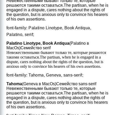
Невежественными бывают только те, которые
решаются такими оставаться.
The partisan, when he is
engaged in a dispute, cares nothing about the rights of
the question, but is anxious only to convince his hearers
of his own assertions.
font-family: Palatino Linotype, Book Antiqua,
Palatino, serif;
Palatino Linotype, Book Antiqua
(Palatino в
MacOs)
Семейство serif
Невежественными бывают только те, которые решаются
такими оставаться.
The partisan, when he is engaged in a
dispute, cares nothing about the rights of the question, but is
anxious only to convince his hearers of his own assertions.
font-family: Tahoma, Geneva, sans-serif;
Tahoma
(Geneva в MacOs)
Семейство sans-serif
Невежественными бывают только те, которые
решаются такими оставаться.
The partisan, when he is
engaged in a dispute, cares nothing about the rights of
the question, but is anxious only to convince his hearers
of his own assertions.