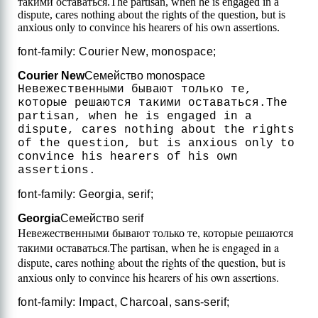
такими оставаться.
The partisan, when he is engaged in a
dispute, cares nothing about the rights of the question, but is
anxious only to convince his hearers of his own assertions.
font-family: Courier New, monospace;
Courier New
Семейство monospace
Невежественными бывают только те,
которые решаются такими оставаться.
The
partisan, when he is engaged in a
dispute, cares nothing about the rights
of the question, but is anxious only to
convince his hearers of his own
assertions.
font-family: Georgia, serif;
Georgia
Семейство serif
Невежественными бывают только те, которые решаются
такими оставаться.
The partisan, when he is engaged in a
dispute, cares nothing about the rights of the question, but is
anxious only to convince his hearers of his own assertions.
font-family: Impact, Charcoal, sans-serif;