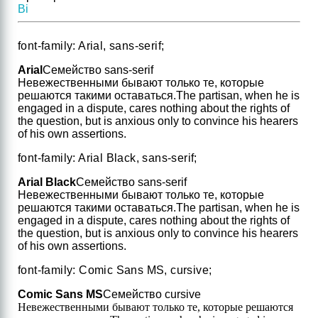
B
i
font-family: Arial, sans-serif;
Arial
Семейство sans-serif
Невежественными бывают только те, которые
решаются такими оставаться.
The partisan, when he is
engaged in a dispute, cares nothing about the rights of
the question, but is anxious only to convince his hearers
of his own assertions.
font-family: Arial Black, sans-serif;
Arial Black
Семейство sans-serif
Невежественными бывают только те, которые
решаются такими оставаться.
The partisan, when he is
engaged in a dispute, cares nothing about the rights of
the question, but is anxious only to convince his hearers
of his own assertions.
font-family: Comic Sans MS, cursive;
Comic Sans MS
Семейство cursive
Невежественными бывают только те, которые решаются