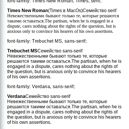
font-family: Times New Roman, Times, serif;
Times New Roman
(Times в MacOs)
Семейство serif
Невежественными бывают только те, которые решаются
такими оставаться.
The partisan, when he is engaged in a
dispute, cares nothing about the rights of the question, but is
anxious only to convince his hearers of his own assertions.
font-family: Trebuchet MS, sans-serif;
Trebuchet MS
Семейство sans-serif
Невежественными бывают только те, которые
решаются такими оставаться.
The partisan, when he is
engaged in a dispute, cares nothing about the rights of
the question, but is anxious only to convince his hearers
of his own assertions.
font-family: Verdana, sans-serif;
Verdana
Семейство sans-serif
Невежественными бывают только те, которые
решаются такими оставаться.
The partisan, when he is
engaged in a dispute, cares nothing about the rights of
the question, but is anxious only to convince his hearers
of his own assertions.