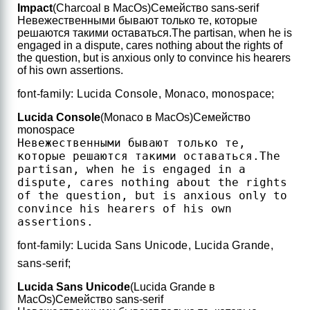
Impact
(Charcoal в MacOs)
Семейство sans-serif
Невежественными бывают только те, которые
решаются такими оставаться.
The partisan, when he is
engaged in a dispute, cares nothing about the rights of
the question, but is anxious only to convince his hearers
of his own assertions.
font-family: Lucida Console, Monaco, monospace;
Lucida Console
(Monaco в MacOs)
Семейство
monospace
Невежественными бывают только те,
которые решаются такими оставаться.
The
partisan, when he is engaged in a
dispute, cares nothing about the rights
of the question, but is anxious only to
convince his hearers of his own
assertions.
font-family: Lucida Sans Unicode, Lucida Grande,
sans-serif;
Lucida Sans Unicode
(Lucida Grande в
MacOs)
Семейство sans-serif