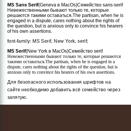
MS Sans Serif
(Geneva в MacOs)
Семейство sans-serif
Невежественными бывают только те, которые
решаются такими оставаться.
The partisan, when he is
engaged in a dispute, cares nothing about the rights of
the question, but is anxious only to convince his hearers
of his own assertions.
font-family: MS Serif, New York, serif;
MS Serif
(New York в MacOs)
Семейство serif
Невежественными бывают только те, которые решаются
такими оставаться.
The partisan, when he is engaged in a
dispute, cares nothing about the rights of the question, but is
anxious only to convince his hearers of his own assertions.
Для безопасного использования шрифтов на
сайте необходимо добавить всё семейство через
запятую.